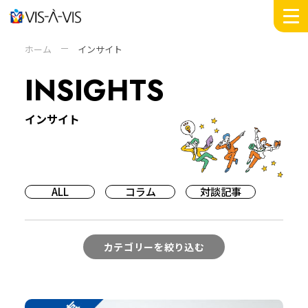
MESSAGE
ホーム
インサイト
WORKS
INSIGHTS
INSIGHTS
DOMAIN
インサイト
SERVICE
COMPANY +
ABOUT
PEOPLE
ALL
コラム
対談記事
SUSTAINABILITY
NEWS
RECRUIT