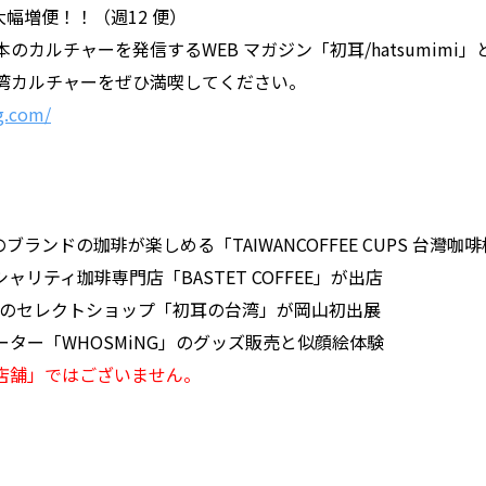
⼤幅増便！！（週12 便）
カルチャーを発信するWEB マガジン「初⽿/hatsumimi
湾カルチャーをぜひ満喫してください。
g.com/
ランドの珈琲が楽しめる「TAIWANCOFFEE CUPS 台灣咖
ティ珈琲専⾨店「BASTET COFFEE」が出店
imi」のセレクトショップ「初⽿の台湾」が岡⼭初出展
ター「WHOSMiNG」のグッズ販売と似顔絵体験
店舗」ではございません。