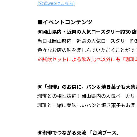
⟨公式webはこちら⟩
■イベントコンテンツ
◉岡⼭県内・近県の⼈気ロースタリー約30 
当⽇は岡⼭県内・近県の⼈気ロースタリー約
⾊々なお店の味を楽しんでいただくことがで
※試飲セットによる飲み⽐べ以外にも「珈琲
◉「珈琲」のお供に。パン＆焼き菓⼦も⼤集
珈琲との相性抜群！岡⼭県内の⼈気ベーカリ
珈琲と⼀緒に美味しいパンと焼き菓⼦もお楽
◉珈琲でつながる交流 「台湾ブース」