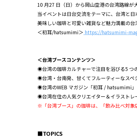
10 ⽉27 ⽇（⽇）から岡⼭空港の台湾路線が
当イベントは⽇台交流をテーマに、台湾と⽇本の
美味しい珈琲と可愛い雑貨など魅⼒満載の台
＜初⽿/hatsumimi＞
https://hatsumimi-ma
＜台湾ブースコンテンツ＞
◉台湾の珈琲カルチャーで注⽬を浴びる5 つのブ
◉台湾・台南発、⽢くてフルーティーなスペシャリ
◉台湾のWEB マガジン「初⽿ / hatsum
◉台湾在住の⼈気クリエイター＆イラストレー
※「台湾ブース」の珈琲は、「飲み⽐べ対象
■TOPICS