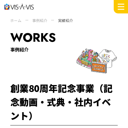
MESSAGE
ホーム
事例紹介
実績紹介
WORKS
WORKS
INSIGHTS
DOMAIN
事例紹介
SERVICE
COMPANY +
ABOUT
PEOPLE
創業80周年記念事業（記
SUSTAINABILITY
NEWS
念動画・式典・社内イベ
RECRUIT
ント）