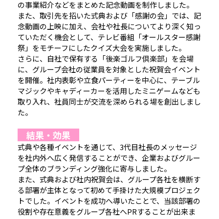
の事業紹介などをまとめた記念動画を制作しました。
また、取引先を招いた式典および「感謝の会」では、記
念動画の上映に加え、会社や社長についてより深く知っ
ていただく機会として、テレビ番組「オールスター感謝
祭」をモチーフにしたクイズ大会を実施しました。
さらに、自社で保有する「後楽ゴルフ倶楽部」を会場
に、グループ会社の従業員を対象とした祝賀会イベント
を開催。社内表彰や立食パーティーを中心に、テーブル
マジックやキャディーカーを活用したミニゲームなども
取り入れ、社員同士が交流を深められる場を創出しまし
た。
結果・効果
式典や各種イベントを通じて、3代目社長のメッセージ
を社内外へ広く発信することができ、企業およびグルー
プ全体のブランディング強化に寄与しました。
また、式典および社内祝賀会は、グループ各社を横断す
る部署が主体となって初めて手掛けた大規模プロジェク
トでした。イベントを成功へ導いたことで、当該部署の
役割や存在意義をグループ各社へPRすることが出来ま