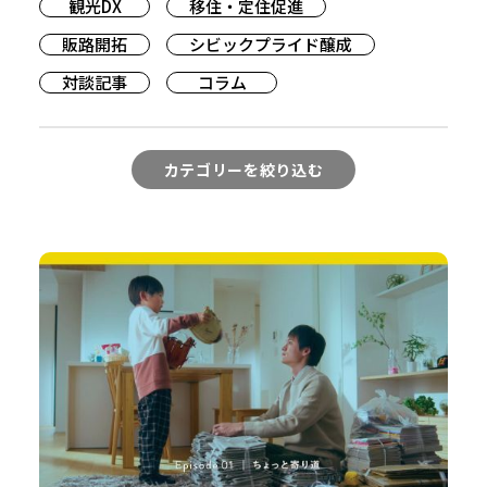
観光DX
移住・定住促進
販路開拓
シビックプライド醸成
対談記事
コラム