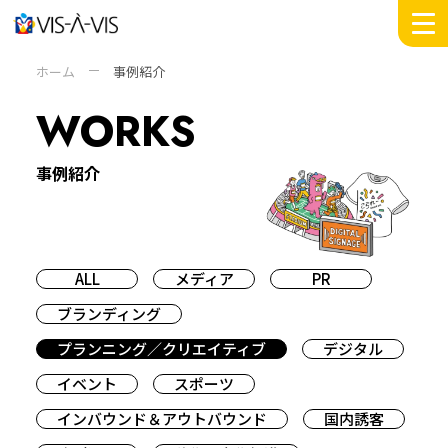
MESSAGE
ホーム
事例紹介
WORKS
WORKS
INSIGHTS
DOMAIN
事例紹介
SERVICE
COMPANY +
ABOUT
PEOPLE
ALL
メディア
PR
SUSTAINABILITY
ブランディング
NEWS
プランニング／クリエイティブ
デジタル
RECRUIT
イベント
スポーツ
インバウンド＆アウトバウンド
国内誘客