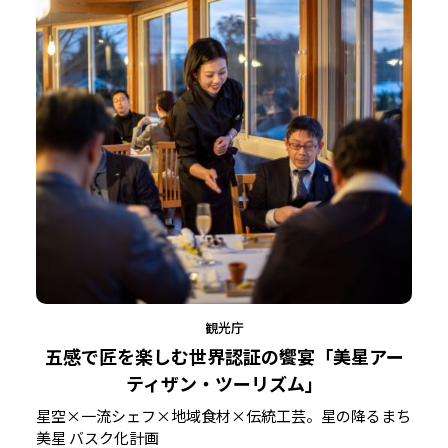
観光庁
五感で匠を楽しむ世界認証の饗宴「美星アー
ティザン・ツーリズム」
星空×一流シェフ×地域食材×伝統工芸。星の降るまち
美星 バスク化計画