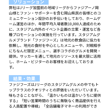
ソリューション
弊社はJリーグ加盟前の地域リーグからファジアーノ岡
山様とファン・サポーターを含む岡山県民の皆様とのコ
ミュニケーション設計のお手伝いをしており、ホームゲ
ーム運営のほか、年間平均入場者数10,000人達成のため
に、スタジアム内外のイベント企画の立案・運営など各
種プロモーションの実施を行っています。スタジアムグ
ルメブランド「ファジフーズ」は地元の飲食店に協力を
依頼し、地元の食材を中心としたメニューや、対戦相手
にちなんだ限定メニュー、選手コラボのグルメを開発・
提供。サッカーを通して地元のリソースを最大限に活用
し、ホーム・ビジターのお客様をお迎えしておりま
す。
結果・効果
ファジフーズはJリーグのスタジアムグルメの中でもト
ップクラスのクオリティとの評価をいただいています。
味もさることながら、「温かいものは温かいうちに提供
する」「短い営業時間のうちに無駄なく商品提供を行え
る人員配置や導線」「全店舗電子マネーの利用ができ