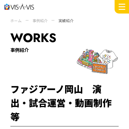
MESSAGE
ホーム
事例紹介
実績紹介
WORKS
WORKS
INSIGHTS
DOMAIN
事例紹介
SERVICE
COMPANY +
ABOUT
PEOPLE
ファジアーノ岡山 演
SUSTAINABILITY
NEWS
出・試合運営・動画制作
RECRUIT
等