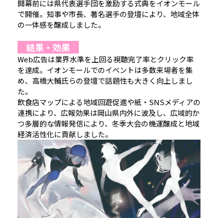
開幕前には県代表選手団を激励する式典をイオンモール
で開催。知事や市長、著名選手の登壇により、地域全体
の一体感を醸成しました。
結果・効果
Web広告は業界水準を上回る視聴完了率とクリック率
を達成。イオンモールでのイベントは多数来場者を集
め、高橋大輔氏らの登壇で話題性も大きく向上しまし
た。
飲食店マップによる地域回遊促進や紙・SNSメディアの
連携により、広報効果は岡山県内外に波及し、広域的か
つ多層的な情報発信により、冬季大会の機運醸成と地域
経済活性化に貢献しました。