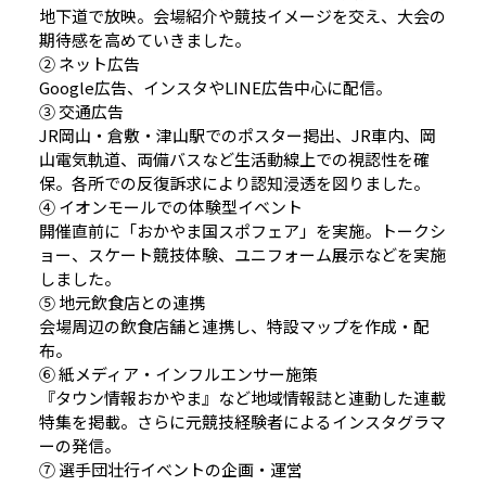
地下道で放映。会場紹介や競技イメージを交え、大会の
期待感を高めていきました。
② ネット広告
Google広告、インスタやLINE広告中心に配信。
③ 交通広告
JR岡山・倉敷・津山駅でのポスター掲出、JR車内、岡
山電気軌道、両備バスなど生活動線上での視認性を確
保。各所での反復訴求により認知浸透を図りました。
④ イオンモールでの体験型イベント
開催直前に「おかやま国スポフェア」を実施。トークシ
ョー、スケート競技体験、ユニフォーム展示などを実施
しました。
⑤ 地元飲食店との連携
会場周辺の飲食店舗と連携し、特設マップを作成・配
布。
⑥ 紙メディア・インフルエンサー施策
『タウン情報おかやま』など地域情報誌と連動した連載
特集を掲載。さらに元競技経験者によるインスタグラマ
ーの発信。
⑦ 選手団壮行イベントの企画・運営