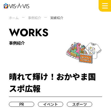
MESSAGE
ホーム
事例紹介
実績紹介
WORKS
WORKS
INSIGHTS
DOMAIN
事例紹介
SERVICE
COMPANY +
ABOUT
PEOPLE
晴れて輝け！おかやま国
SUSTAINABILITY
NEWS
スポ広報
RECRUIT
PR
イベント
スポーツ