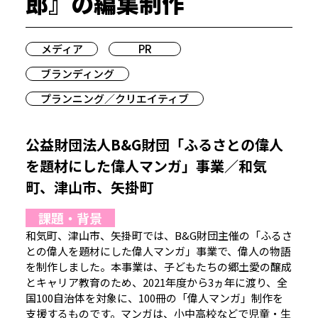
郎』の編集制作
メディア
PR
ブランディング
プランニング／クリエイティブ
公益財団法人B&G財団「ふるさとの偉人
を題材にした偉人マンガ」事業／和気
町、津山市、矢掛町
課題・背景
和気町、津山市、矢掛町では、B&G財団主催の「ふるさ
との偉人を題材にした偉人マンガ」事業で、偉人の物語
を制作しました。本事業は、子どもたちの郷土愛の醸成
とキャリア教育のため、2021年度から3ヵ年に渡り、全
国100自治体を対象に、100冊の「偉人マンガ」制作を
支援するものです。マンガは、小中高校などで児童・生