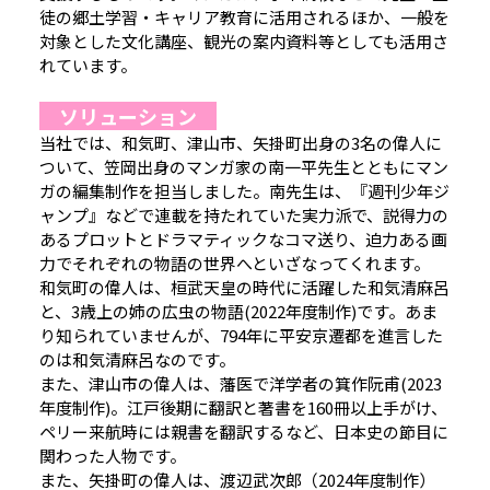
徒の郷土学習・キャリア教育に活用されるほか、一般を
対象とした文化講座、観光の案内資料等としても活用さ
れています。
ソリューション
当社では、和気町、津山市、矢掛町出身の3名の偉人に
ついて、笠岡出身のマンガ家の南一平先生とともにマン
ガの編集制作を担当しました。南先生は、『週刊少年ジ
ャンプ』などで連載を持たれていた実力派で、説得力の
あるプロットとドラマティックなコマ送り、迫力ある画
力でそれぞれの物語の世界へといざなってくれます。
和気町の偉人は、桓武天皇の時代に活躍した和気清麻呂
と、3歳上の姉の広虫の物語(2022年度制作)です。あま
り知られていませんが、794年に平安京遷都を進言した
のは和気清麻呂なのです。
また、津山市の偉人は、藩医で洋学者の箕作阮甫(2023
年度制作)。江戸後期に翻訳と著書を160冊以上手がけ、
ペリー来航時には親書を翻訳するなど、日本史の節目に
関わった人物です。
また、矢掛町の偉人は、渡辺武次郎（2024年度制作）