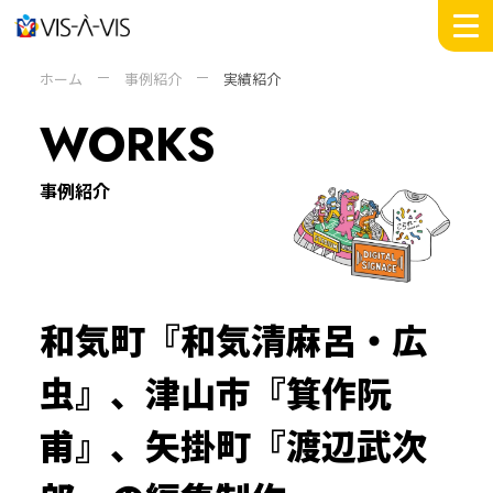
MESSAGE
ホーム
事例紹介
実績紹介
WORKS
WORKS
INSIGHTS
DOMAIN
事例紹介
SERVICE
COMPANY +
ABOUT
PEOPLE
和気町『和気清麻呂・広
SUSTAINABILITY
NEWS
虫』、津山市『箕作阮
RECRUIT
甫』、矢掛町『渡辺武次